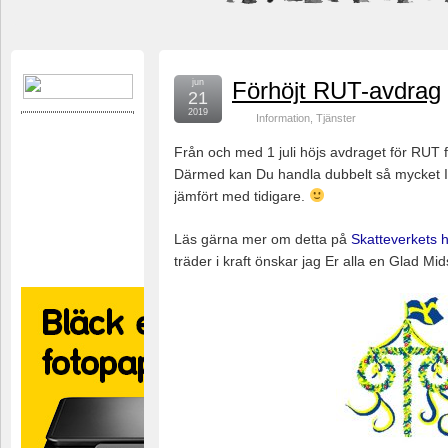
jun
Förhöjt RUT-avdrag
21
2019
Information
,
Tjänster
Från och med 1 juli höjs avdraget för RUT fr
Därmed kan Du handla dubbelt så mycket IT-t
jämfört med tidigare.
Läs gärna mer om detta på
Skatteverkets 
träder i kraft önskar jag Er alla en Glad M