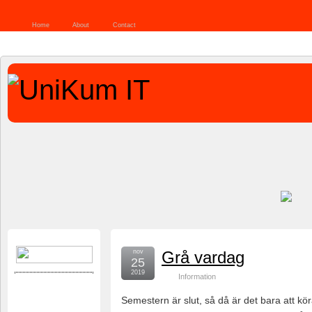
Home
About
Contact
nov
Grå vardag
25
2019
Information
Semestern är slut, så då är det bara att kö