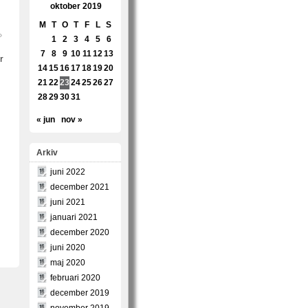
oktober 2019
M
T
O
T
F
L
S
»
1
2
3
4
5
6
7
8
9
10
11
12
13
r
14
15
16
17
18
19
20
21
22
23
24
25
26
27
28
29
30
31
« jun
nov »
Arkiv
juni 2022
december 2021
juni 2021
januari 2021
december 2020
juni 2020
maj 2020
februari 2020
december 2019