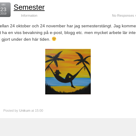
okt
Semester
23
2019
Information
No Responses 
ellan 24 oktober och 24 november har jag semesterstängt. Jag komme
t ha en viss bevakning på e-post, blogg etc. men mycket arbete lär inte
i gjort under den här tiden.
Posted by
Unikum
at 15:00