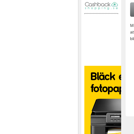
M
at
bl