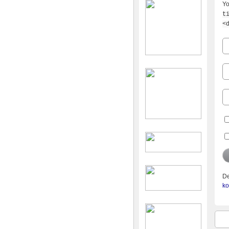
Yo
t
<
De
ko