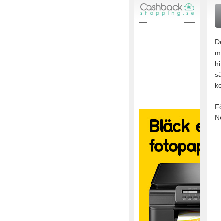
De
ma
hi
sä
ko
Fö
N