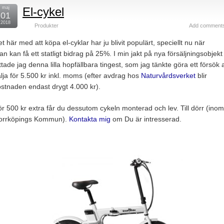
maj
El-cykel
01
2018
Produkter
Add comment
t här med att köpa el-cyklar har ju blivit populärt, speciellt nu när
n kan få ett statligt bidrag på 25%. I min jakt på nya försäljningsobjekt
ttade jag denna lilla hopfällbara tingest, som jag tänkte göra ett försök a
lja för 5.500 kr inkl. moms (efter avdrag hos
Naturvårdsverket
blir
stnaden endast drygt 4.000 kr).
r 500 kr extra får du dessutom cykeln monterad och lev. Till dörr (inom
orrköpings Kommun).
Kontakta mig
om Du är intresserad.