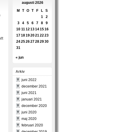
augusti 2026
M
T
O
T
F
L
S
s
1
2
3
4
5
6
7
8
9
10
11
12
13
14
15
16
17
18
19
20
21
22
23
tt
24
25
26
27
28
29
30
31
« jun
Arkiv
juni 2022
december 2021
juni 2021
januari 2021
december 2020
juni 2020
maj 2020
februari 2020
december 2019