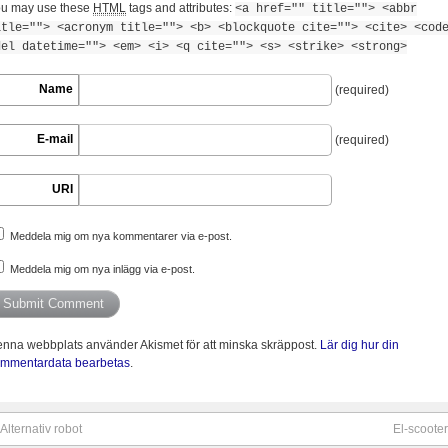
u may use these
HTML
tags and attributes:
<a href="" title=""> <abbr
itle=""> <acronym title=""> <b> <blockquote cite=""> <cite> <cod
del datetime=""> <em> <i> <q cite=""> <s> <strike> <strong>
Name
(required)
E-mail
(required)
URI
Meddela mig om nya kommentarer via e-post.
Meddela mig om nya inlägg via e-post.
nna webbplats använder Akismet för att minska skräppost.
Lär dig hur din
mmentardata bearbetas
.
Alternativ robot
El-scooter